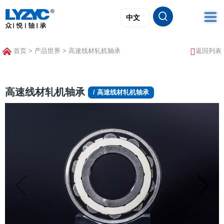


首页
>
产品世界
>
高速线材轧机轴承
返回列表
首页
产品世界

高速线材轧机轴承
/ 高速线材轧机轴承
技术研发
关于众悦
应用领域
公司动态
联系我们