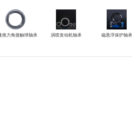
速推力角接触球轴承
涡喷发动机轴承
磁悬浮保护轴