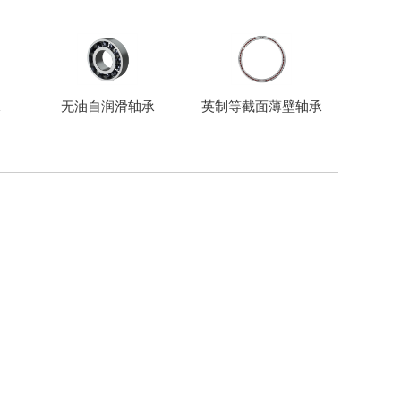
承
无油自润滑轴承
英制等截面薄壁轴承
滚珠